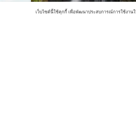
เว็บไซต์นี้ใช้คุกกี้ เพื่อพัฒนาประสบการณ์การใช้งานให้ก
ปักหมุดไว้เลยกับ 10 น้ำตก
พังงา ธรรมชาติสวย น้ำใสไหล
เย็น
พังงาไม่ได้มีทะเลที่มีความงดงามเท่านั้น แต่น้ำตกพังงาก็
เป็นสถานที่ท่องเที่ยวที่ได้รับความนิยมไม่แพ้กัน ไปดูกันว่า
10 น้ำตกพังงามีที่ไหนน่าสนใจบ้าง
อ่านต่อ »
10 เมษายน 2025