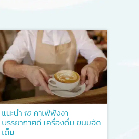
แนะนำ 10 คาเฟ่พังงา
บรรยากาศดี เครื่องดื่ม ขนมจัด
เต็ม