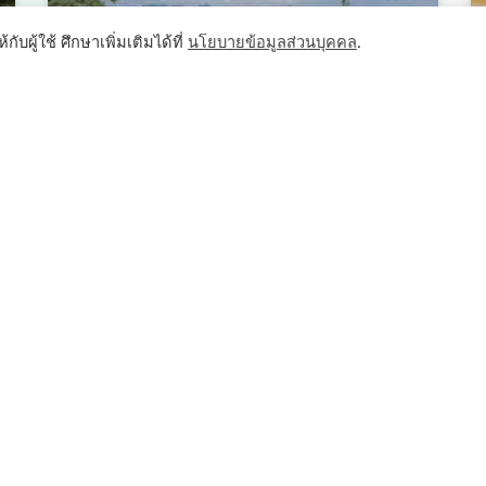
ับผู้ใช้ ศึกษาเพิ่มเติมได้ที่
นโยบายข้อมูลส่วนบุคคล
.
10 ที่เที่ยวทะเลอันดามัน อันซีน
ไทยแลนด์ สัมผัสโลกใต้ทะเล
แนะนำ 10 ที่เที่ยวทะเลอันดามัน หาดทรายสวย น้ำใส พร้อม
ด้วยกิจกรรมดำน้ำดูปะการังสวย ๆ สวรรค์แห่งการดำน้ำ
และผ่อนคลายท่ามกลางธรรมชาติ
อ่านต่อ »
10 เมษายน 2025
1
2
3
4
5