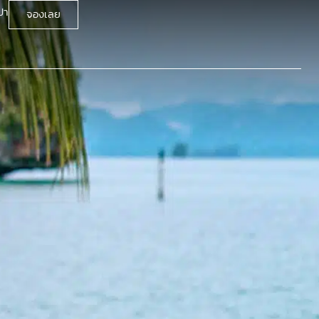
ปา
จองเลย