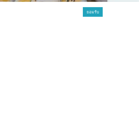
ยอมรับ
แนะนำ 10 ของฝากพังงา ใครมา
เที่ยวต้องไม่พลาดที่จะซื้อกลับ
รวม 10 ของฝากพังงาสุดฮิต มีทั้งขนม อาหารทะเล และ
ของดีประจำถิ่น การันตีความอร่อย ซื้อกลับไปเป็นของฝาก
ใครก็ถูกใจอย่างแน่นอน
อ่านต่อ »
18 กุมภาพันธ์ 2025