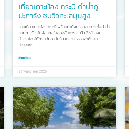
เที่ยวเกาะห้อง กระบี่ ดำน้ำดู
ปะการัง ชมวิวทะเลมุมสูง
ชวนเที่ยวเกาะห้อง กระบี่ พร้อมทำกิจกรรมสนุก ๆ ทั้งดำน้ำ
ชมปะการัง สัมผัสทะเลในสุดอลังการ ชมวิว 360 องศา
สำรวจโลกใต้ทะเลอันดามันที่สวยงาม ธรรมชาติแบบ
Unseen
อ่านต่อ »
26 พฤษภาคม 2025