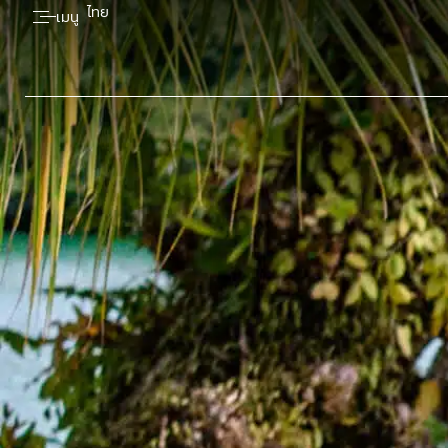
ไทย
เมนู